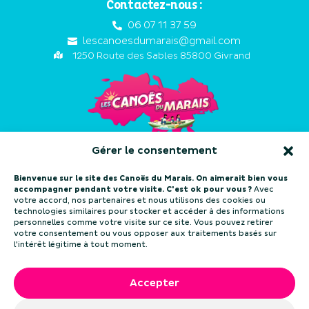
Contactez-nous :
06 07 11 37 59

lescanoesdumarais@gmail.com

1250 Route des Sables 85800 Givrand

Gérer le consentement
Suivez notre actualité :
Bienvenue sur le site des Canoës du Marais. On aimerait bien vous
accompagner pendant votre visite. C'est ok pour vous ?
Avec
votre accord, nos partenaires et nous utilisons des cookies ou
Lisez nos avis
technologies similaires pour stocker et accéder à des informations

personnelles comme votre visite sur ce site. Vous pouvez retirer
votre consentement ou vous opposer aux traitements basés sur
l'intérêt légitime à tout moment.
ACCUEIL
NOS PARCOURS
EMBARCATIONS ET TARIFS
INFOS PRATIQUES
Accepter
RESERVATIONS
MENTIONS LÉGALES