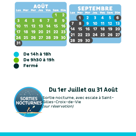

De 14h à 18h

De 9h30 à 19h

Fermé
Du 1er Juillet au 31 Août
Sortie nocturne, avec escale à Saint-
Gilles-Croix-de-Vie
(sur réservation)